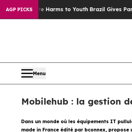
 to Abate Harms to Youth
Brazil Gives Parents So
AGP PICKS
Menu
Mobilehub : la gestion 
Dans un monde où les équipements IT pullulen
made in France édité par bconnex, propose une