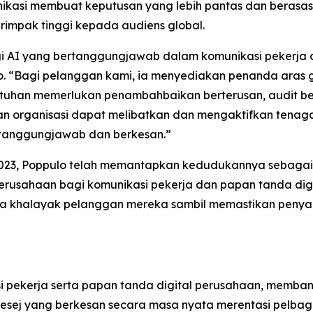
ikasi membuat keputusan yang lebih pantas dan berasas
rimpak tinggi kepada audiens global.
gi AI yang bertanggungjawab dalam komunikasi pekerja d
“Bagi pelanggan kami, ia menyediakan penanda aras glo
atuhan memerlukan penambahbaikan berterusan, audit b
ikan organisasi dapat melibatkan dan mengaktifkan tena
rtanggungjawab dan berkesan.”
2023, Poppulo telah memantapkan kedudukannya sebaga
erusahaan bagi komunikasi pekerja dan papan tanda digit
rta khalayak pelanggan mereka sambil memastikan penya
i pekerja serta papan tanda digital perusahaan, memba
j yang berkesan secara masa nyata merentasi pelbagai 