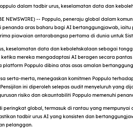
 Poppulo dalam tadbir urus, keselamatan data dan kebol
E NEWSWIRE) -- Poppulo, peneraju global dalam komunikas
nanda aras baharu bagi AI bertanggungjawab, iaitu pe
rima piawaian antarabangsa pertama di dunia untuk Si
rus, keselamatan data dan kebolehskalaan sebagai tongga
etika mereka mengadaptasi AI beragen secara pantas 
 platform Poppulo dibina atas asas amalan bertanggung
 kuasa serta-merta, menegaskan komitmen Poppulo terha
ensijilan ini diperoleh selepas audit menyeluruh yang dij
rusan risiko dan akauntabiliti Poppulo memenuhi penan
 peringkat global, termasuk di rantau yang mempunyai a
emastikan tadbir urus AI yang konsisten dan bertanggung
an pelanggan.