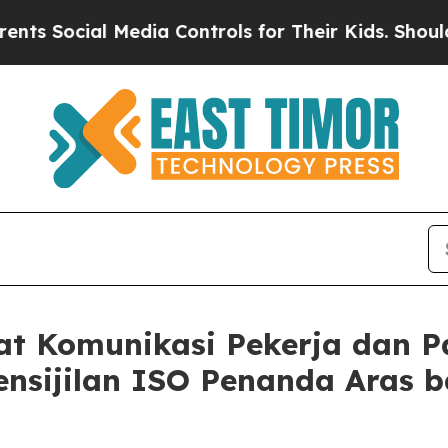
cial Media Controls for Their Kids. Should the US
at Komunikasi Pekerja dan P
nsijilan ISO Penanda Aras b