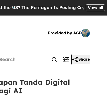
?
The Pentagon Is Posting Cryptic Biblical Mess
View all
Provided by AGP
Share
apan Tanda Digital
agi AI