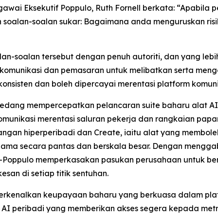
ai Eksekutif Poppulo, Ruth Fornell berkata: “Apabila p
oalan-soalan sukar: Bagaimana anda menguruskan risik
lan-soalan tersebut dengan penuh autoriti, dan yang leb
 komunikasi dan pemasaran untuk melibatkan serta men
isten dan boleh dipercayai merentasi platform komunika
lo sedang mempercepatkan pelancaran suite baharu alat 
unikasi merentasi saluran pekerja dan rangkaian papan 
ngan hiperperibadi dan
Create,
iaitu alat yang membol
i jenama secara pantas dan berskala besar. Dengan mengg
—Poppulo memperkasakan pasukan perusahaan untuk berg
san di setiap titik sentuhan.
erkenalkan keupayaan baharu yang berkuasa dalam plat
I peribadi yang memberikan akses segera kepada metrik