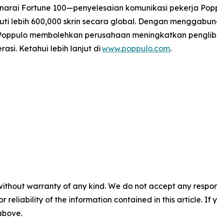
narai Fortune 100—penyelesaian komunikasi pekerja Poppu
uti lebih 600,000 skrin secara global. Dengan menggabu
, Poppulo membolehkan perusahaan meningkatkan pengl
i. Ketahui lebih lanjut di
www.poppulo.com
.
without warranty of any kind. We do not accept any responsib
r reliability of the information contained in this article. I
 above.