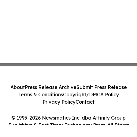
About
Press Release Archive
Submit Press Release
Terms & Conditions
Copyright/DMCA Policy
Privacy Policy
Contact
© 1995-2026 Newsmatics Inc. dba Affinity Group
Publishing & East Timor Technology Press. All Rights
Reserved.