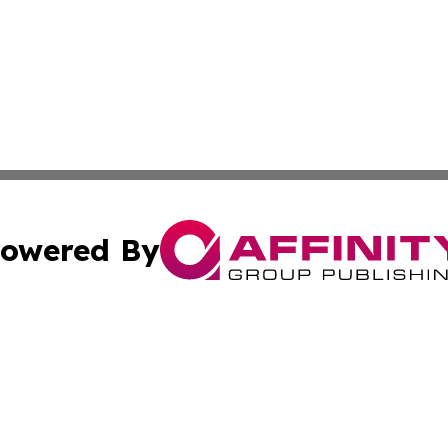
owered By
ubmit Press Release
Terms & Conditions
Copyright/DMCA
c. dba Affinity Group Publishing & East Timor Technology P
Cookie Settings / Your Privacy Choices