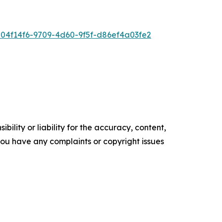
4f14f6-9709-4d60-9f5f-d86ef4a03fe2
ility or liability for the accuracy, content,
f you have any complaints or copyright issues