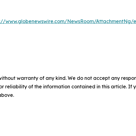
s://www.globenewswire.com/NewsRoom/AttachmentNg/e0
without warranty of any kind. We do not accept any responsib
r reliability of the information contained in this article. I
 above.