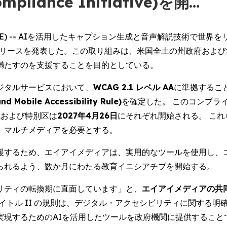
mpliance Initiative)を開…
 NEWSWIRE) -- AIを活用したキャプション生成と音声解説技
のリリースを発表した。この取り組みは、米国全土の州政府およ
満たすのを支援することを目的としている。
デジタルサービスにおいて、
WCAG 2.1 レベル AA
に準拠するこ
obile Accessibility Rule)
を確定した。 このコンプライ
域および特別区は
2027年4月26日
にそれぞれ開始される。 こ
、マルチメディアを必要とする。
援するため、エイアイメディアは、実用的なツールを使用し、
られるよう、数か月にわたる教育イニシアチブを開始する。
リティの転換期に直面しています」と、
エイアイメディアの共
タイトル II の規則は、デジタル・アクセシビリティに関する
実現するためのAIを活用したツールを政府機関に提供すること