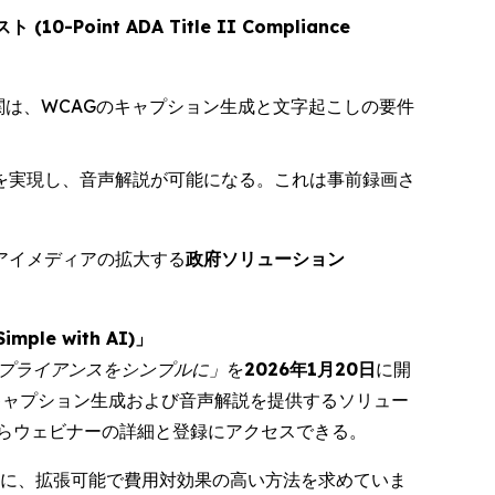
oint ADA Title II Compliance
関は、WCAGのキャプション生成と文字起こしの要件
ンを実現し、音声解説が可能になる。これは事前録画さ
アイメディアの拡大する
政府ソリューション
ple with AI)」
でコンプライアンスをシンプルに」
を
2026年1月20日
に開
したキャプション生成および音声解説を提供するソリュー
らウェビナーの詳細と登録にアクセスできる。
ために、拡張可能で費用対効果の高い方法を求めていま