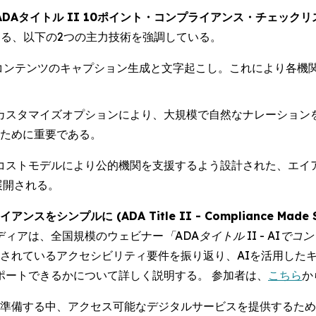
ADAタイトル II 10ポイント・コンプライアンス・チェックリスト (10-P
なる、以下の2つの主力技術を強調している。
みコンテンツのキャプション生成と文字起こし。これにより各機
度なカスタマイズオプションにより、大規模で自然なナレーショ
たすために重要である。
コストモデルにより公的機関を支援するよう設計された、エイ
展開される。
をシンプルに (ADA Title II - Compliance Made Sim
ディアは、全国規模のウェビナー
「ADAタイトル II - AI
Aに概説されているアクセシビリティ要件を振り返り、AIを活用
ポートできるかについて詳しく説明する。 参加者は、
こちら
か
向けて準備する中、アクセス可能なデジタルサービスを提供する