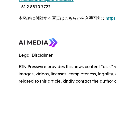
+61 2 8870 7722
本発表に付随する写真はこちらから入手可能：
http
Legal Disclaimer:
EIN Presswire provides this news content "as is" 
images, videos, licenses, completeness, legality, o
related to this article, kindly contact the author