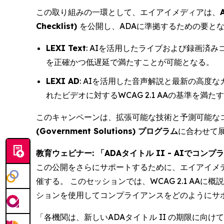
この取り組みの一環として、エイアイメディアは、
Checklist)
を公開し、ADAに準拠するための要と
LEXI Text
: AIを活用したライブおよび録画済
を正確かつ低遅延で満たすことが可能となる。
LEXI AD
: AIを活用した音声解説と最新の高
れたビデオに対するWCAG 2.1 AAの基準を満
このキャンペーンは、拡張可能な技術と予測可能な
(Government Solutions) プログラム
に合わせて
教育ウェビナー: 「ADAタイトル II - AIでコンプライアンス
この公開をさらにサポートするために、エイアイメ
催する。 このセッションでは、WCAG 2.1 A
ションを使用してコンプライアンスをどのようにサ
「各機関は、新しいADAタイトル II の期限に