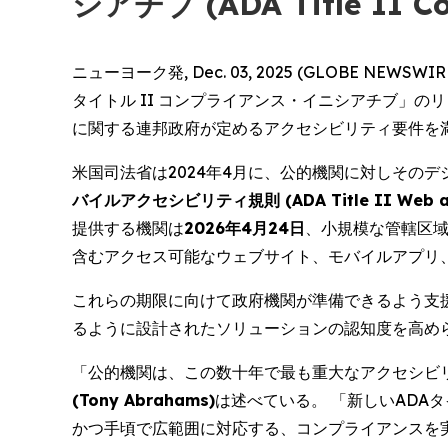
シアチブ (ADA Title II Co
ニューヨーク発, Dec. 03, 2025 (GLOBE
タイトル II コンプライアンス・イニシアチブ」
に関する連邦政府が定めるアクセシビリティ要件を
米国司法省は2024年4月に、公的機関に対しその
バイルアクセシビリティ規則 (ADA Title II Web and M
提供する機関は
2026年4月24日
、小規模な管轄区
含むアクセス可能なウェブサイト、モバイルアプリ
これらの期限に向けて政府機関が準備できるよう支
るように設計されたソリューションの認知度を高め
「公的機関は、この数十年で最も重大なアクセシビ
(Tony Abrahams)
は述べている。 「新しいADA
かつ手頃で広範囲に対応する、コンプライアンスを